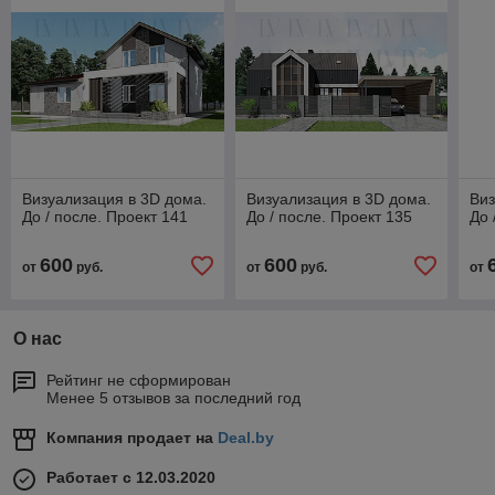
Визуализация в 3D дома.
Визуализация в 3D дома.
Виз
До / после. Проект 141
До / после. Проект 135
До 
600
600
от
руб.
от
руб.
от
О нас
Рейтинг не сформирован
Менее 5 отзывов за последний год
Компания продает на
Deal.by
Работает с 12.03.2020