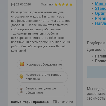
Mini
22.06.2020
Отлично
Stand
Обращались к данной компании для
Opti
сноса ветхого дома. Выполнили все
Prem
профессионально и четко. Мы остались
Нагл
довольны. Особенно хочется отметить
соблюдение вашими работниками
технологии выполнения работ и
поддержание чистоты на объекте на
протяжении всего времени выполнения
Подберем 
работ. Спасибо и процветания Вашей
Для эконо
компании!
Напиш
Позво
Хорошее обслуживание
Несоответствие товара
описанию
Мы подска
Отправляли дольше
обещанного
решениям,
стоимость 
Комментарий продавца
22.06.2020