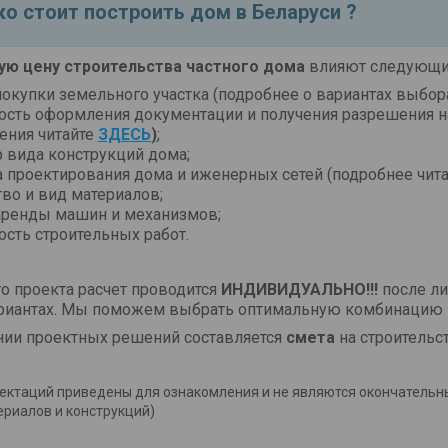
о стоит построить дом в Беларуси ?
ую цену строительства частного дома
влияют следующие
покупки земельного участка (подробнее о вариантах выбор
ость оформления документации и получения разрешения н
ения читайте
ЗДЕСЬ
)
;
 вида конструкций дома;
а проектирования дома и иженерных сетей
(подробнее чит
тво и вид материалов;
аренды машин и механизмов;
ость строительных работ.
о проекта расчет проводится
ИНДИВИДУАЛЬНО!!!
после ли
риантах. Мы поможем выбрать оптимальную комбинацию п
нии проектных решений составляется
смета
на строительс
ектаций приведены для ознакомления и не являются окончательны
ериалов и конструкций)