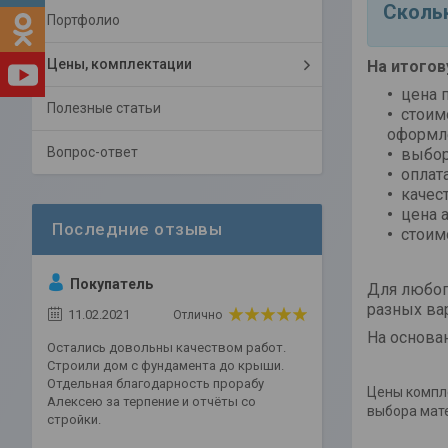
Скольк
Портфолио
Цены, комплектации
На итогов
цена 
Полезные статьи
стоим
оформл
Вопрос-ответ
выбор
оплат
качес
цена 
стоим
Покупатель
Для любог
разных ва
11.02.2021
Отлично
На основа
Остались довольны качеством работ.
Строили дом с фундамента до крыши.
Отдельная благодарность прорабу
Цены компл
Алексею за терпение и отчёты со
выбора мат
стройки.