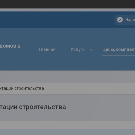
Нали
 домов в
Главная
Услуги
Цены, комплек
ктации строительства
тации строительства