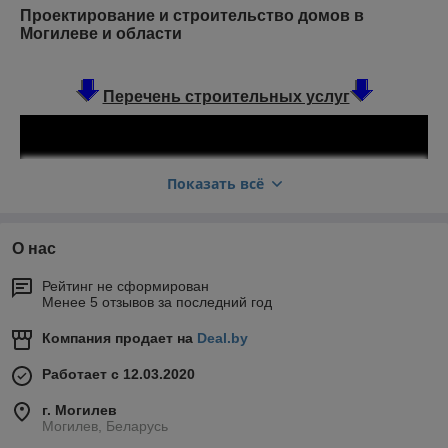
Проектирование и строительство домов в
Могилеве и области
Перечень строительных услуг
Показать всё
О нас
Рейтинг не сформирован
Менее 5 отзывов за последний год
Компания продает на
Deal.by
Почему стоит заказать проект, а не
паспорт застройщика:
Работает с 12.03.2020
г. Могилев
Могилев, Беларусь
Согласно
Указа Президента РБ от 13.06.2022 №202