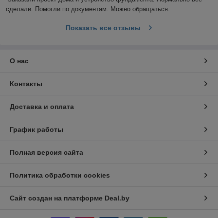
На 2026 год БВ составляет
45.00 бел. руб.
Значит
сделали. Помогли по документам. Можно обращаться.
паспорт застройки без детализации вам
обойдется
25х42=1125 бел.руб
Показать все отзывы
Перечень услуг
О нас
по строительству частных домов под
ключ в Могилеве и Могилевской области:
Контакты
Доставка и оплата
ПРОЕКТНЫЕ УСЛУГИ
(архитектура,
График работы
конструктивные решения, инженерные сети,
геодезическая съемка, согласование в
управлении архитектуры);
Полная версия сайта
Политика обработки cookies
СТРОИТЕЛЬНЫЕ УСЛУГИ
(демонтаж,
устройство фундаментов, возведение стен,
перекрытий, кровельные работы, монолитные
Сайт создан на платформе Deal.by
работы, черновая и финишная отделка...);