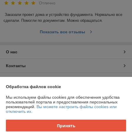
Отлично
Заказали проект дома и устройство фундамента. Нормально все 
сделали. Помогли по документам. Можно обращаться.
Показать все отзывы
О нас
Контакты
Доставка и оплата
Обработка файлов cookie
График работы
Мы используем файлы cookies для обеспечения удобства
пользователей портала и предоставления персональных
рекомендаций.
Вы можете настроить файлы cookies или
Полная версия сайта
отключить их.
Политика обработки cookies
Принять